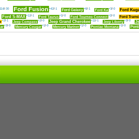
Ford Fusion
114
/
-30
+42
/
-1
+6
/
-1
+3
/
-0
Ford Kug
Ford Galaxy
Ford Ka
+12
/
-1
+1
/
-0
+2
/
-0
Ford S-MAX
Ford Trans
Ford Taurus
Ford Tourneo Connect
+2
/
-1
+2
/
-0
+11
/
-1
+3
/
-0
Jeep Grand Cherokee
r
Jeep Compass
Jeep Liberty
J
+3
/
-0
+1
/
-0
+1
/
-0
+1
/
-0
Pont
ar
Mercury Cougar
Mercury Mariner
Pontiac Montana