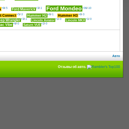
Ford Mondeo
+9
/
-5
+3
/
-1
+36
/
-10
a
Ford Maverick
+5
/
-3
+6
/
-1
+6
/
-3
it Connect
Hummer H2
Hummer H3
+3
/
-1
+1
/
-0
+1
/
-0
eep Wrangler
Lincoln Aviator
Lincoln MKX
+9
/
-0
+2
/
-0
iac Vibe
Saturn VUE
Авто
Отзывы об авто.