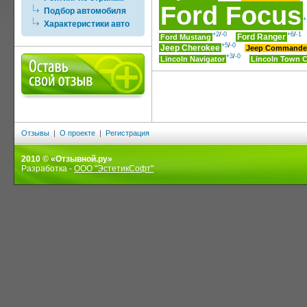
Ford Focus
Подбор автомобиля
+
Характеристики авто
+2
/
-0
+6
/
-1
Ford Ranger
Ford Mustang
+5
/
-0
Jeep Cherokee
Jeep Commande
+3
/
-0
Lincoln Navigator
Lincoln Town C
Отзывы
|
О проекте
|
Регистрация
2010 © «Отзывной.ру»
Разработка -
ООО "ЭстетикСофт"