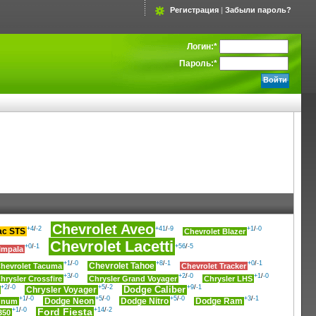
Регистрация
|
Забыли пароль?
Логин:
*
Пароль:
*
Chevrolet Aveo
+4
/
-2
+41
/
-9
+1
/
-0
ac STS
Chevrolet Blazer
Chevrolet Lacetti
+0
/
-1
+56
/
-5
Impala
+1
/
-0
+8
/
-1
+0
/
-1
Chevrolet Tahoe
hevrolet Tacuma
Chevrolet Tracker
+3
/
-0
+2
/
-0
+1
/
-0
hrysler Crossfire
Chrysler Grand Voyager
Chrysler LHS
+2
/
-0
+5
/
-2
+9
/
-1
Chrysler Voyager
Dodge Caliber
+1
/
-0
+5
/
-0
+5
/
-0
+3
/
-1
Dodge Neon
Dodge Nitro
gnum
Dodge Ram
+1
/
-0
+14
/
-2
Ford Fiesta
350