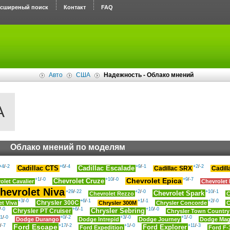
асширеный поиск
Контакт
FAQ
Авто
США
Надежность - Облако мнений
А
Облако мнений по моделям
+4
/
-2
+6
/
-4
+9
/
-1
+2
/
-2
Cadillac CTS
Cadillac Escalade
Cadill
Cadillac SRX
+1
/
-0
+10
/
-0
+9
/
-7
Chevrolet Epica
Chevrolet Cruze
olet Cavalier
Chevrolet 
hevrolet Niva
+29
/
-22
+2
/
-0
+10
/
-1
Chevrolet Spark
Chevrolet Rezzo
C
+3
/
-0
+6
/
-1
+1
/
-1
+2
/
-0
Chrysler 300C
et Viva
Chrysler 300M
Chrysler Concorde
C
/
-0
+6
/
-1
+10
/
-0
Chrysler PT Cruiser
Chrysler Sebring
Chrysler Town Country
1
/
-0
+0
/
-2
+3
/
-0
+1
/
-0
Dodge Durango
Dodge Intrepid
Dodge Journey
Dodge Ma
/
-7
Ford Escape
+17
/
-2
+1
/
-0
+11
/
-3
Ford Explorer
Ford Expedition
Ford F-