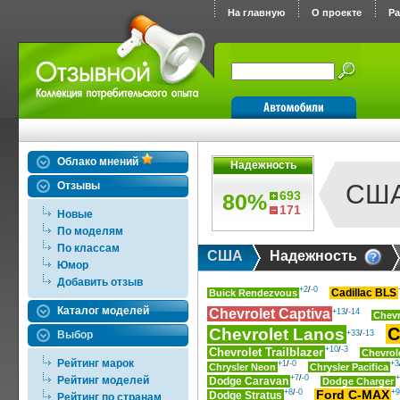
На главную
О проекте
Р
Облако мнений
Надежность
Отзывы
СШ
693
80%
171
Новые
По моделям
По классам
США
Надежность
Юмор
Добавить отзыв
+2
/
-0
Cadillac BLS
Buick Rendezvous
Каталог моделей
Chevrolet Captiva
+13
/
-14
Chevr
C
Chevrolet Lanos
Выбор
+33
/
-13
+10
/
-3
Chevrolet Trailblazer
Chevrol
Рейтинг марок
+1
/
-0
+3
Chrysler Neon
Chrysler Pacifica
+7
/
-0
+
Рейтинг моделей
Dodge Caravan
Dodge Charger
+8
/
-0
+9
Ford C-MAX
Dodge Stratus
Рейтинг по странам